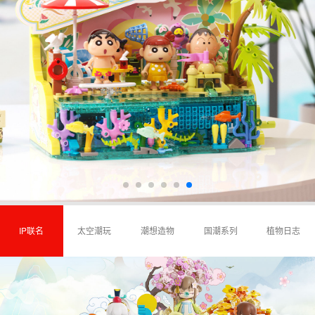
IP联名
太空潮玩
潮想造物
国潮系列
植物日志